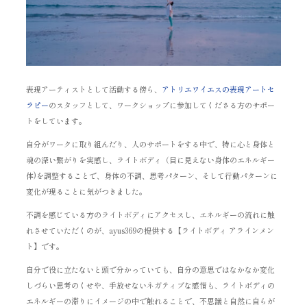
表現アーティストとして活動する傍ら、
アトリエワイエスの表現アートセ
ラピー
のスタッフとして、ワークショップに参加してくださる方のサポー
トをしています。
自分がワークに取り組んだり、人のサポートをする中で、特に心と身体と
魂の深い繋がりを実感し、ライトボディ（目に見えない身体のエネルギー
体)を調整することで、身体の不調、思考パターン、そして行動パターンに
変化が現ることに気がつきました。
不調を感じている方のライトボディにアクセスし、エネルギーの流れに触
れさせていただくのが、ayus369の提供する【ライトボディ アラインメン
ト】です。
自分で役に立たないと頭で分かっていても、自分の意思ではなかなか変化
しづらい思考のくせや、手放せないネガティブな感情も、ライトボディの
エネルギーの滞りにイメージの中で触れることで、不思議と自然に自らが