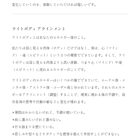
変化していくのを、体験していただければ嬉しいです。
ライトボディ アラインメント
ライトボディとはあなたのエネルギー体のこと。
私たちは目に見える肉体（ボディ）だけではなく、実は、心（マイン
ド）・魂（スピリット）という３つの要素でできています。そして、ライ
トボディは目に見える肉体よりも高い波動、つまり心（マインド）や魂
（スピリット）に流れるエネルギーのことです。
ライトボディのエネルギーはいくつかの層でできていて、エーテル体・メ
ンタル体・アストラル体・コーザル体と分かれています。それらのエネル
ギーをアラインメント（調整）することで、現実に現れる体の不調や、自
分自身の思考や行動の癖などに変化が現れます。
✴︎原因はわからないけれど、不調が続いている。
✴︎前に進みたいけれど進めない。
✴︎行き詰まりを感じている。
✴︎悲しみや怒りなどネガティブな感情を抱えて手放すことができない。