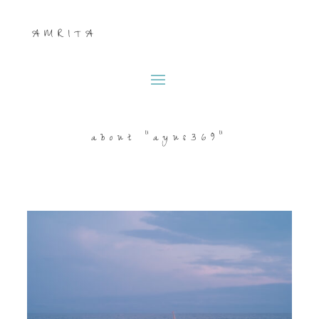
AMRITA
about “ayus369”